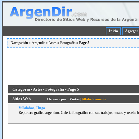
Inicio
Agregar 
Navegación »
Argendir
»
Artes
»
Fotografia
»
Page 5
Categoría - Artes - Fotografia - Page 5
Sitios Web
Ordenar por:
Visitas
|
Alfabeticamente
Villalobos, Hugo
Reportero gráfico argentino. Galerí­a fotográfica con sus trabajos, textos y reseña b