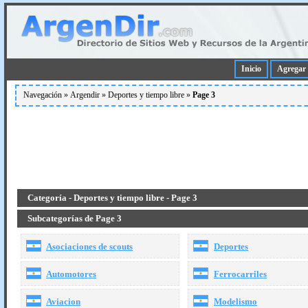
Inicio
Agregar 
Navegación »
Argendir
»
Deportes y tiempo libre
»
Page 3
Categoría - Deportes y tiempo libre - Page 3
Subcategorías de Page 3
Asociaciones de scouts
Deportes
Automotores
Ferrocarriles
Aviacion
Modelismo