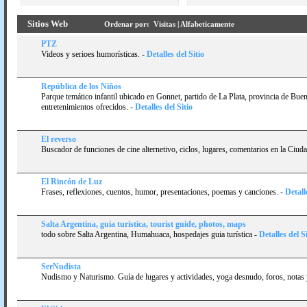
Sitios Web
Ordenar por:
Visitas
|
Alfabeticamente
PTZ
Videos y serioes humorí­sticas.
-
Detalles del Sitio
República de los Niños
Parque temático infantil ubicado en Gonnet, partido de La Plata, provincia de Buen
entretenimientos ofrecidos.
-
Detalles del Sitio
El reverso
Buscador de funciones de cine alternetivo, ciclos, lugares, comentarios en la Ciu
El Rincón de Luz
Frases, reflexiones, cuentos, humor, presentaciones, poemas y canciones.
-
Detall
Salta Argentina, guia turistica, tourist guide, photos, maps
todo sobre Salta Argentina, Humahuaca, hospedajes guia turí­stica
-
Detalles del Si
SerNudista
Nudismo y Naturismo. Guí­a de lugares y actividades, yoga desnudo, foros, notas y 