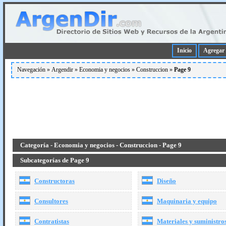
Inicio
Agregar 
Navegación »
Argendir
»
Economia y negocios
»
Construccion
»
Page 9
Categoría - Economia y negocios - Construccion - Page 9
Subcategorías de Page 9
Constructoras
Diseño
Consultores
Maquinaria y equipo
Contratistas
Materiales y suministro