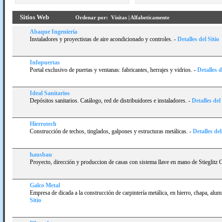
Sitios Web
Ordenar por:
Visitas
|
Alfabeticamente
Abaque Ingenierí­a
Instaladores y proyectistas de aire acondicionado y controles.
-
Detalles del Sitio
Infopuertas
Portal exclusivo de puertas y ventanas: fabricantes, herrajes y vidrios.
-
Detalles d
Ideal Sanitarios
Depósitos sanitarios. Catálogo, red de distribuidores e instaladores.
-
Detalles del 
Hierrotech
Construcción de techos, tinglados, galpones y estructuras metálicas.
-
Detalles del
hausbau
Proyecto, dirección y produccion de casas con sistema llave en mano de Stieglitz 
Galco Metal
Empresa de dicada a la construcción de carpinterí­a metálica, en hierro, chapa, alum
Sitio