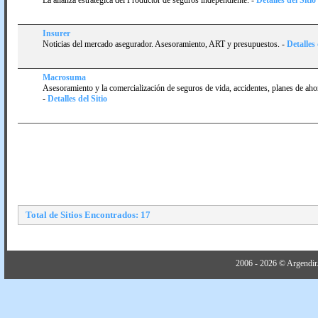
La alianza estratégica del Productor de seguros independiente.
-
Detalles del Sitio
Insurer
Noticias del mercado asegurador. Asesoramiento, ART y presupuestos.
-
Detalles 
Macrosuma
Asesoramiento y la comercialización de seguros de vida, accidentes, planes de ahor
-
Detalles del Sitio
Total de Sitios Encontrados: 17
2006 - 2026 © Argendir.