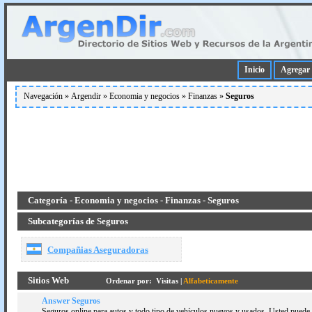
Inicio
Agregar 
Navegación »
Argendir
»
Economia y negocios
»
Finanzas
»
Seguros
Categoría - Economia y negocios - Finanzas - Seguros
Subcategorías de Seguros
Compañias Aseguradoras
Sitios Web
Ordenar por:
Visitas
|
Alfabeticamente
Answer Seguros
Seguros online para autos y todo tipo de vehí­culos nuevos y usados. Usted puede a