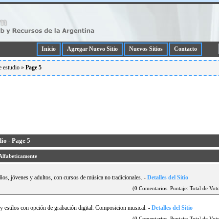
Inicio
Agregar Nuevo Sitio
Nuevos Sitios
Contacto
e estudio
»
Page 5
io - Page 5
Alfabeticamente
ños, jóvenes y adultos, con cursos de música no tradicionales.
-
Detalles del Sitio
(0 Comentarios. Puntaje: Total de Voto
s y estilos con opción de grabación digital. Composicion musical.
-
Detalles del Sitio
(0 Comentarios. Puntaje: Total de Voto