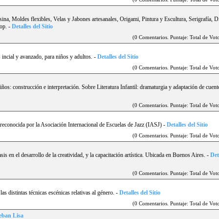
ina, Moldes flexibles, Velas y Jabones artesanales, Origami, Pintura y Escultura, Serigrafí­a, 
op.
-
Detalles del Sitio
(0 Comentarios. Puntaje: Total de Voto
 incial y avanzado, para niños y adultos.
-
Detalles del Sitio
(0 Comentarios. Puntaje: Total de Voto
 niños: construcción e interpretación. Sobre Literatura Infantil: dramaturgia y adaptación de cuent
(0 Comentarios. Puntaje: Total de Voto
 reconocida por la Asociación Internacional de Escuelas de Jazz (IASJ)
-
Detalles del Sitio
(0 Comentarios. Puntaje: Total de Voto
sis en el desarrollo de la creatividad, y la capacitación artí­stica. Ubicada en Buenos Aires.
-
Det
(0 Comentarios. Puntaje: Total de Voto
as distintas técnicas escénicas relativas al género.
-
Detalles del Sitio
(0 Comentarios. Puntaje: Total de Voto
teban Lisa