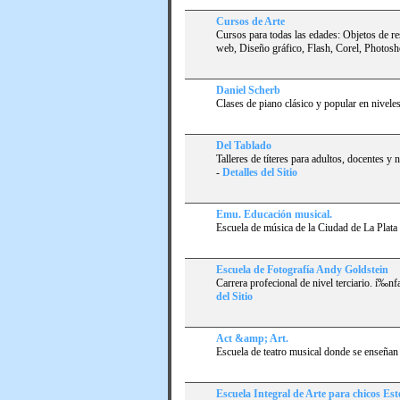
Cursos de Arte
Cursos para todas las edades: Objetos de res
web, Diseño gráfico, Flash, Corel, Photosh
Daniel Scherb
Clases de piano clásico y popular en niveles
Del Tablado
Talleres de tí­teres para adultos, docentes y
-
Detalles del Sitio
Emu. Educación musical.
Escuela de música de la Ciudad de La Plata
Escuela de Fotografí­a Andy Goldstein
Carrera profecional de nivel terciario. í‰nfa
del Sitio
Act &amp; Art.
Escuela de teatro musical donde se enseñan l
Escuela Integral de Arte para chicos Es