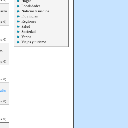
Hogar
Localidades
Noticias y medios
Diseño
Provincias
Regiones
s: 0)
Salud
Sociedad
Varios
s: 0)
Viajes y turismo
os.
s: 0)
s: 0)
alles
s: 0)
s: 0)