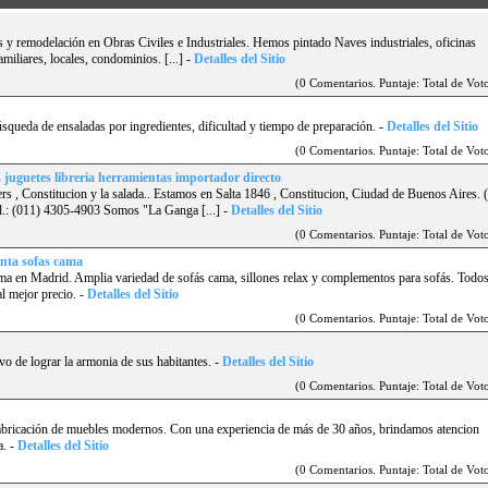
s y remodelación en Obras Civiles e Industriales. Hemos pintado Naves industriales, oficinas
miliares, locales, condominios. [...]
-
Detalles del Sitio
(0 Comentarios. Puntaje: Total de Voto
úsqueda de ensaladas por ingredientes, dificultad y tiempo de preparación.
-
Detalles del Sitio
(0 Comentarios. Puntaje: Total de Voto
s juguetes libreria herramientas importador directo
rs , Constitucion y la salada.. Estamos en Salta 1846 , Constitucion, Ciudad de Buenos Aires. 
011) 4305-4903 Somos "La Ganga [...]
-
Detalles del Sitio
(0 Comentarios. Puntaje: Total de Voto
enta sofas cama
ama en Madrid. Amplia variedad de sofás cama, sillones relax y complementos para sofás. Todos
l mejor precio.
-
Detalles del Sitio
(0 Comentarios. Puntaje: Total de Voto
vo de lograr la armonia de sus habitantes.
-
Detalles del Sitio
(0 Comentarios. Puntaje: Total de Voto
abricación de muebles modernos. Con una experiencia de más de 30 años, brindamos atencion
a.
-
Detalles del Sitio
(0 Comentarios. Puntaje: Total de Voto