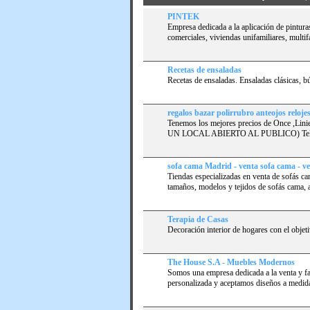
PINTEK
Empresa dedicada a la aplicación de pintura
comerciales, viviendas unifamiliares, multifa
Recetas de ensaladas
Recetas de ensaladas. Ensaladas clásicas, b
regalos bazar polirrubro anteojos reloje
Tenemos los mejores precios de Once ,Linie
UN LOCAL ABIERTO AL PUBLICO) Tel.: (
sofa cama Madrid - venta sofa cama - v
Tiendas especializadas en venta de sofás c
tamaños, modelos y tejidos de sofás cama, a
Terapia de Casas
Decoración interior de hogares con el objeti
The House S.A - Muebles Modernos
Somos una empresa dedicada a la venta y f
personalizada y aceptamos diseños a medid