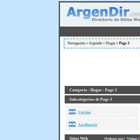
Navegación »
Argendir
»
Hogar
»
Page 3
Categoría - Hogar - Page 3
Subcategorías de Page 3
Cocina
Jardineria
Sitios Web
Ordenar por:
Visitas
|