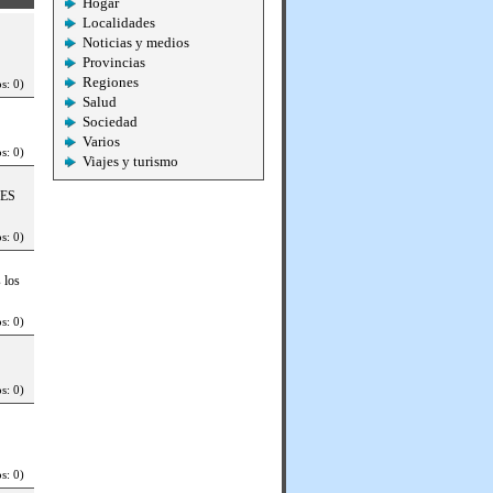
Hogar
Localidades
Noticias y medios
Provincias
Regiones
s: 0)
Salud
Sociedad
Varios
s: 0)
Viajes y turismo
(ES
s: 0)
 los
s: 0)
s: 0)
s: 0)