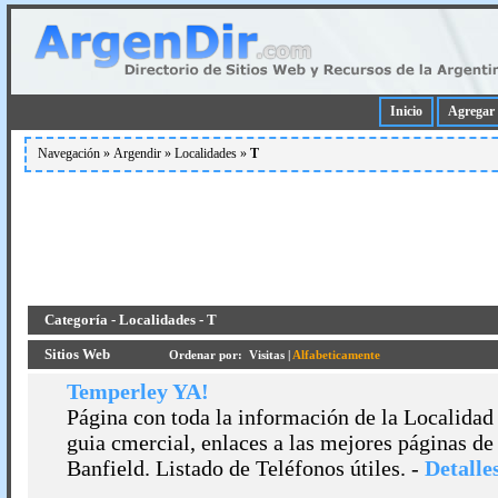
Inicio
Agregar 
Navegación »
Argendir
»
Localidades
»
T
Categoría - Localidades - T
Sitios Web
Ordenar por:
Visitas
|
Alfabeticamente
Temperley YA!
Página con toda la información de la Localidad
guia cmercial, enlaces a las mejores páginas 
Banfield. Listado de Teléfonos útiles.
-
Detalles