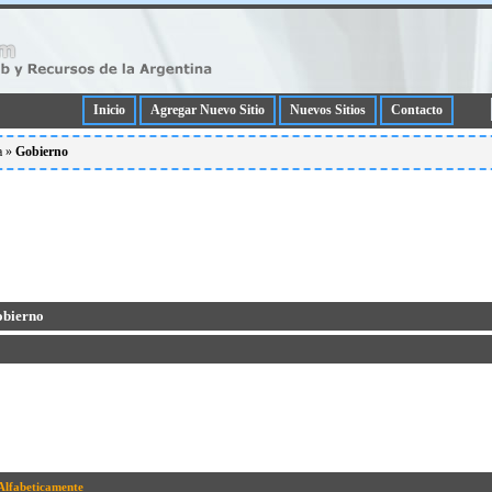
Inicio
Agregar Nuevo Sitio
Nuevos Sitios
Contacto
a
»
Gobierno
obierno
Alfabeticamente