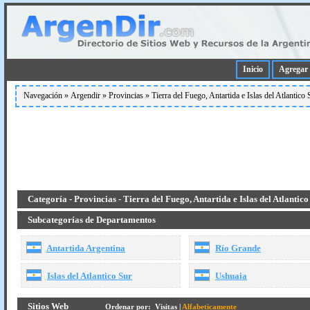
Inicio
Agregar 
Navegación »
Argendir
»
Provincias
»
Tierra del Fuego, Antartida e Islas del Atlantico 
Categoría - Provincias - Tierra del Fuego, Antartida e Islas del Atlantic
Subcategorías de Departamentos
Antartida Argentina
Rí­o Grande
Islas del Atlantico Sur
Ushuaia
Sitios Web
Ordenar por:
Visitas
|
Alfabeticamente