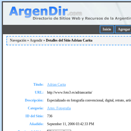
Inicio
Agregar 
Navegación »
Argendir
»
Detalles del Sitio Adrian Carita
Título:
Adrian Carita
URL:
http://www.foto3.es/adriancarita/
Descripción:
Especializado en fotografí­a convencional, digital, retrato, artí­
Categoría:
Artes: Fotografia
ID del Sitio:
736
Añadido:
September 11, 2006 03:42:33 PM