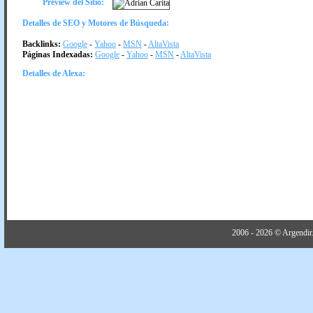
Preview del Sitio:
Detalles de SEO y Motores de Búsqueda:
Backlinks:
Google
-
Yahoo
-
MSN
-
AltaVista
Páginas Indexadas:
Google
-
Yahoo
-
MSN
-
AltaVista
Detalles de Alexa:
2006 - 2026 © Argendir.