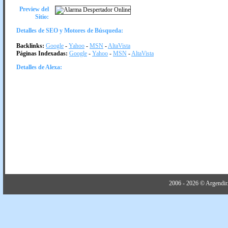
Preview del
Sitio:
Detalles de SEO y Motores de Búsqueda:
Backlinks:
Google
-
Yahoo
-
MSN
-
AltaVista
Páginas Indexadas:
Google
-
Yahoo
-
MSN
-
AltaVista
Detalles de Alexa:
2006 - 2026 © Argendir.