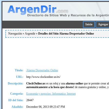
Inicio
Agregar 
Navegación »
Argendir
»
Detalles del Sitio Alarma Despertador Online
Título:
Alarma Despertador Online
URL:
http://www.clockonline.us/es/
Descripción:
ClockOnline.us
es un reloj y una
alarma online
que te permite crear 
automáticamente a la hora que desees!
de manera gratuita y online, 
Categoría:
Economia y negocios: Informatica: Internet
ID del Sitio:
28447
Añadido:
December 06, 2013 09:23:47 PM