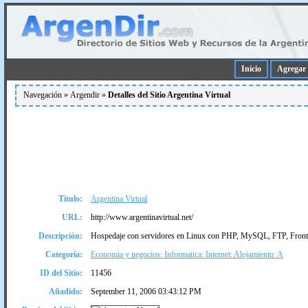
Inicio
Agregar 
Navegación »
Argendir
»
Detalles del Sitio Argentina Virtual
Título:
Argentina Virtual
URL:
http://www.argentinavirtual.net/
Descripción:
Hospedaje con servidores en Linux con PHP, MySQL, FTP, Front
Categoría:
Economia y negocios: Informatica: Internet: Alojamiento: A
ID del Sitio:
11456
Añadido:
September 11, 2006 03:43:12 PM