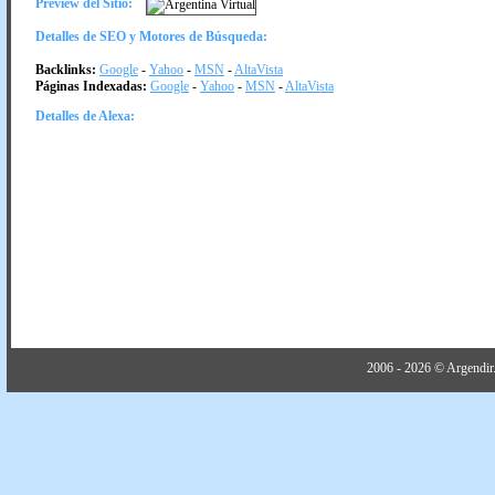
Preview del Sitio:
Detalles de SEO y Motores de Búsqueda:
Backlinks:
Google
-
Yahoo
-
MSN
-
AltaVista
Páginas Indexadas:
Google
-
Yahoo
-
MSN
-
AltaVista
Detalles de Alexa:
2006 - 2026 © Argendir.