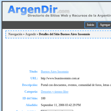
Inicio
Agregar 
Navegación »
Argendir
»
Detalles del Sitio Buenos Aires Insomnio
Título:
Buenos Aires Insomnio
URL:
http://www.bsasinsomnio.com.ar
Descripción:
Portal con descuentos, eventos, comunidad de foros, letras 
Categoría:
Deportes y tiempo libre
ID del Sitio:
100
Añadido:
September 11, 2006 03:42:29 PM