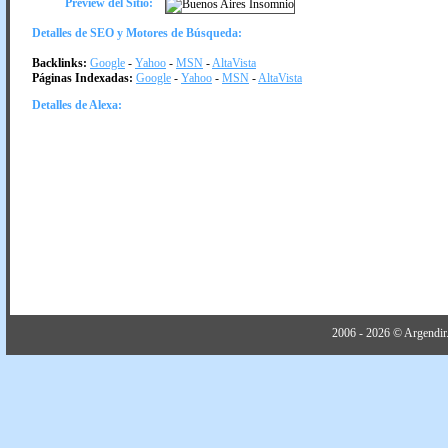
Preview del Sitio:
Detalles de SEO y Motores de Búsqueda:
Backlinks:
Google
-
Yahoo
-
MSN
-
AltaVista
Páginas Indexadas:
Google
-
Yahoo
-
MSN
-
AltaVista
Detalles de Alexa:
2006 - 2026 © Argendir.