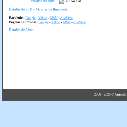
Preview del Sitio:
Detalles de SEO y Motores de Búsqueda:
Backlinks:
Google
-
Yahoo
-
MSN
-
AltaVista
Páginas Indexadas:
Google
-
Yahoo
-
MSN
-
AltaVista
Detalles de Alexa:
2006 - 2026 © Argendir.