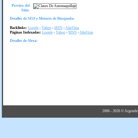
Preview del
Sitio:
Detalles de SEO y Motores de Búsqueda:
Backlinks:
Google
-
Yahoo
-
MSN
-
AltaVista
Páginas Indexadas:
Google
-
Yahoo
-
MSN
-
AltaVista
Detalles de Alexa:
2006 - 2026 © Argendir.