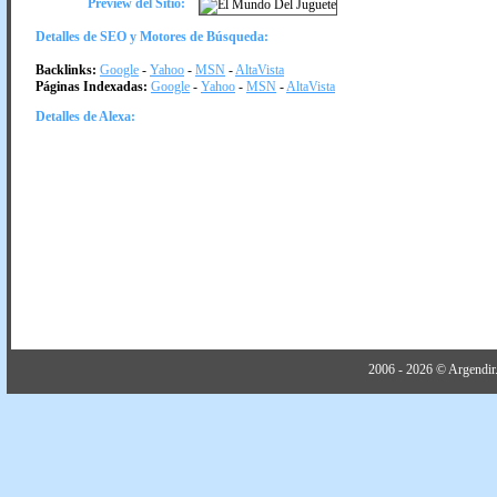
Preview del Sitio:
Detalles de SEO y Motores de Búsqueda:
Backlinks:
Google
-
Yahoo
-
MSN
-
AltaVista
Páginas Indexadas:
Google
-
Yahoo
-
MSN
-
AltaVista
Detalles de Alexa:
2006 - 2026 © Argendir.