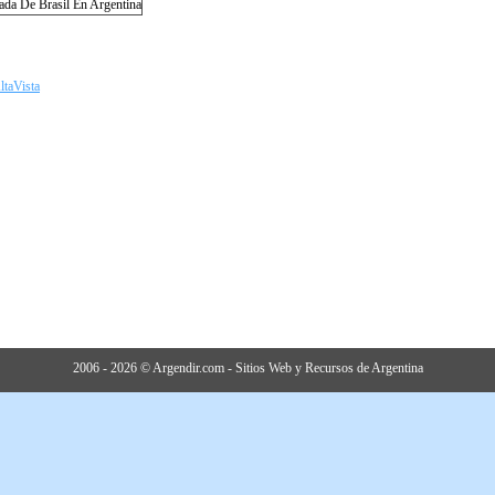
ltaVista
2006 - 2026 © Argendir.com - Sitios Web y Recursos de Argentina