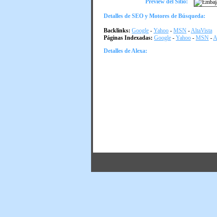
Preview del Sitio:
Detalles de SEO y Motores de Búsqueda:
Backlinks:
Google
-
Yahoo
-
MSN
-
AltaVista
Páginas Indexadas:
Google
-
Yahoo
-
MSN
-
A
Detalles de Alexa: