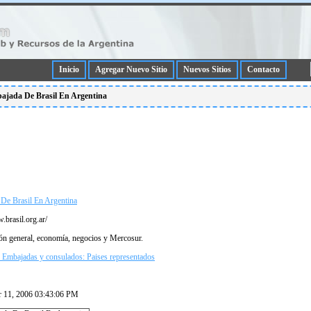
Inicio
Agregar Nuevo Sitio
Nuevos Sitios
Contacto
mbajada De Brasil En Argentina
De Brasil En Argentina
.brasil.org.ar/
ón general, economí­a, negocios y Mercosur.
 Embajadas y consulados: Paises representados
r 11, 2006 03:43:06 PM