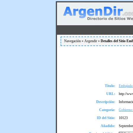
Navegación »
Argendir
»
Detalles del Sitio E
Título:
Embajada 
URL:
http://www
Descripción:
Informaci
Categoría:
Gobierno:
ID del Sitio:
10123
Añadido:
Septembe