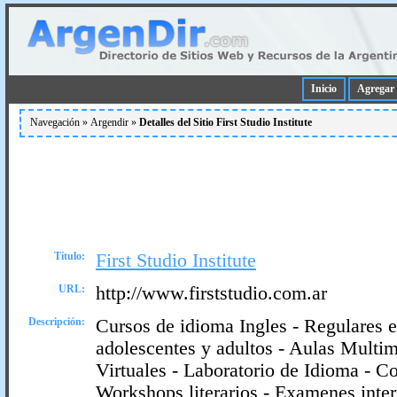
Inicio
Agregar 
Navegación »
Argendir
»
Detalles del Sitio First Studio Institute
Título:
First Studio Institute
URL:
http://www.firststudio.com.ar
Descripción:
Cursos de idioma Ingles - Regulares e
adolescentes y adultos - Aulas Multime
Virtuales - Laboratorio de Idioma - C
Workshops literarios - Examenes inter