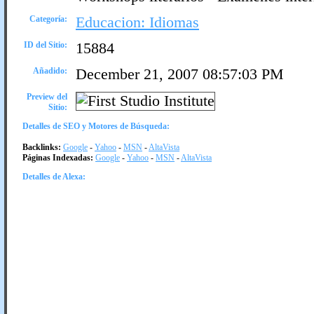
Categoría:
Educacion: Idiomas
ID del Sitio:
15884
Añadido:
December 21, 2007 08:57:03 PM
Preview del
Sitio:
Detalles de SEO y Motores de Búsqueda:
Backlinks:
Google
-
Yahoo
-
MSN
-
AltaVista
Páginas Indexadas:
Google
-
Yahoo
-
MSN
-
AltaVista
Detalles de Alexa: