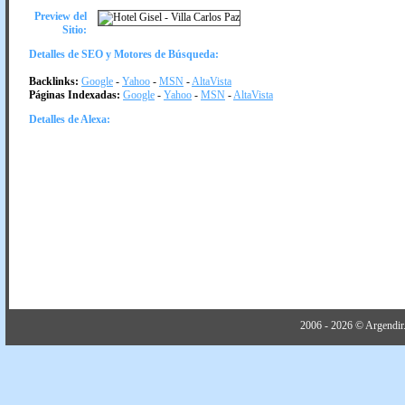
Preview del
Sitio:
Detalles de SEO y Motores de Búsqueda:
Backlinks:
Google
-
Yahoo
-
MSN
-
AltaVista
Páginas Indexadas:
Google
-
Yahoo
-
MSN
-
AltaVista
Detalles de Alexa:
2006 - 2026 © Argendir.