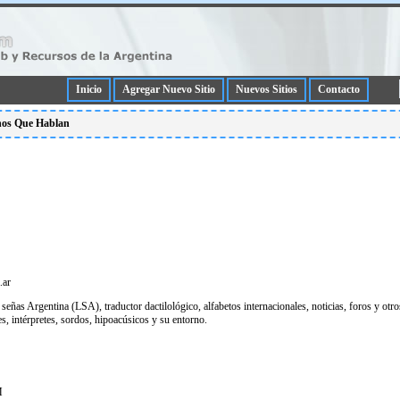
Inicio
Agregar Nuevo Sitio
Nuevos Sitios
Contacto
anos Que Hablan
.ar
señas Argentina (LSA), traductor dactilológico, alfabetos internacionales, noticias, foros y otro
s, intérpretes, sordos, hipoacúsicos y su entorno.
M