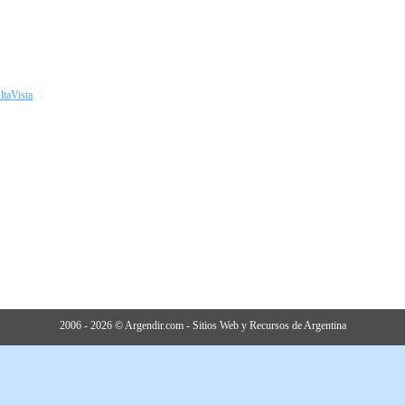
ltaVista
2006 - 2026 © Argendir.com - Sitios Web y Recursos de Argentina