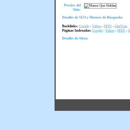
Preview del
Sitio:
Detalles de SEO y Motores de Búsqueda:
Backlinks:
Google
-
Yahoo
-
MSN
-
AltaVista
Páginas Indexadas:
Google
-
Yahoo
-
MSN
-
A
Detalles de Alexa: