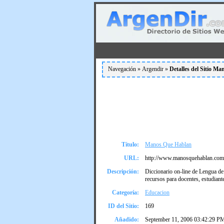
Navegación »
Argendir
»
Detalles del Sitio M
Título:
Manos Que Hablan
URL:
http://www.manosquehablan.com
Descripción:
Diccionario on-line de Lengua de 
recursos para docentes, estudiante
Categoría:
Educacion
ID del Sitio:
169
Añadido:
September 11, 2006 03:42:29 P