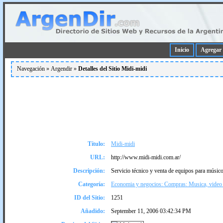
Inicio
Agregar 
Navegación »
Argendir
»
Detalles del Sitio Midi-midi
Título:
Midi-midi
URL:
http://www.midi-midi.com.ar/
Descripción:
Servicio técnico y venta de equipos para músico
Categoría:
Economia y negocios: Compras: Musica, vide
ID del Sitio:
1251
Añadido:
September 11, 2006 03:42:34 PM