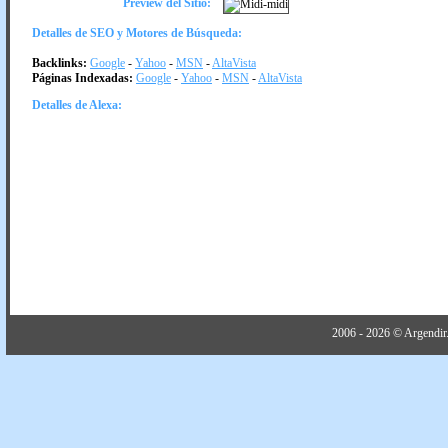
Preview del Sitio:
Detalles de SEO y Motores de Búsqueda:
Backlinks:
Google
-
Yahoo
-
MSN
-
AltaVista
Páginas Indexadas:
Google
-
Yahoo
-
MSN
-
AltaVista
Detalles de Alexa:
2006 - 2026 © Argendir.