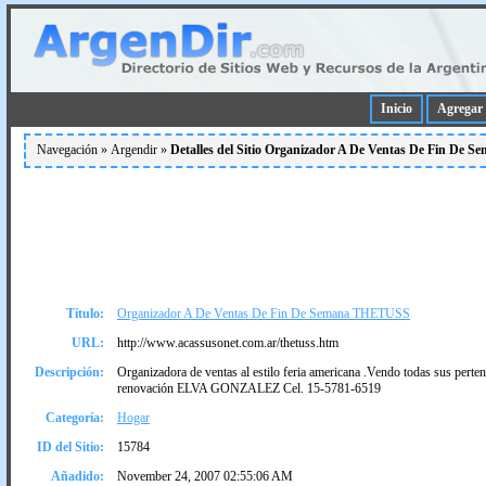
Inicio
Agregar 
Navegación »
Argendir
»
Detalles del Sitio Organizador A De Ventas De Fin De
Título:
Organizador A De Ventas De Fin De Semana THETUSS
URL:
http://www.acassusonet.com.ar/thetuss.htm
Descripción:
Organizadora de ventas al estilo feria americana .Vendo todas sus perte
renovación ELVA GONZALEZ Cel. 15-5781-6519
Categoría:
Hogar
ID del Sitio:
15784
Añadido:
November 24, 2007 02:55:06 AM