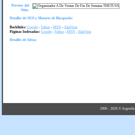
Preview del
Sitio:
Detalles de SEO y Motores de Búsqueda:
Backlinks:
Google
-
Yahoo
-
MSN
-
AltaVista
Páginas Indexadas:
Google
-
Yahoo
-
MSN
-
AltaVista
Detalles de Alexa:
2006 - 2026 © Argendir.