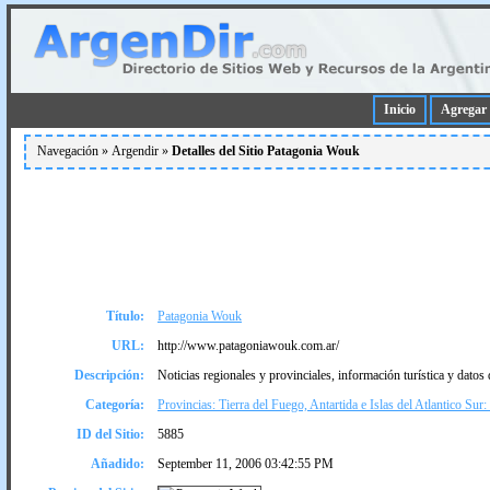
Inicio
Agregar 
Navegación »
Argendir
»
Detalles del Sitio Patagonia Wouk
Título:
Patagonia Wouk
URL:
http://www.patagoniawouk.com.ar/
Descripción:
Noticias regionales y provinciales, información turí­stica y datos 
Categoría:
Provincias: Tierra del Fuego, Antartida e Islas del Atlantico Sur
ID del Sitio:
5885
Añadido:
September 11, 2006 03:42:55 PM