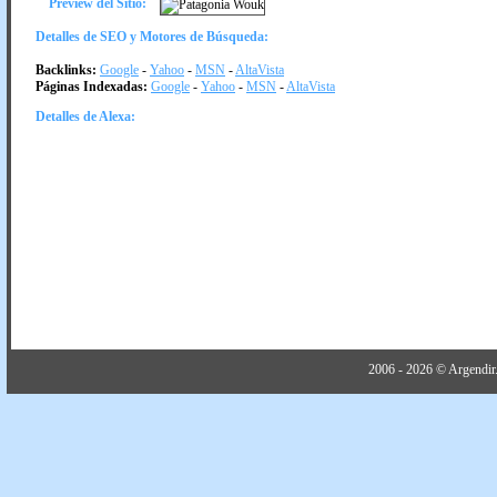
Preview del Sitio:
Detalles de SEO y Motores de Búsqueda:
Backlinks:
Google
-
Yahoo
-
MSN
-
AltaVista
Páginas Indexadas:
Google
-
Yahoo
-
MSN
-
AltaVista
Detalles de Alexa:
2006 - 2026 © Argendir.