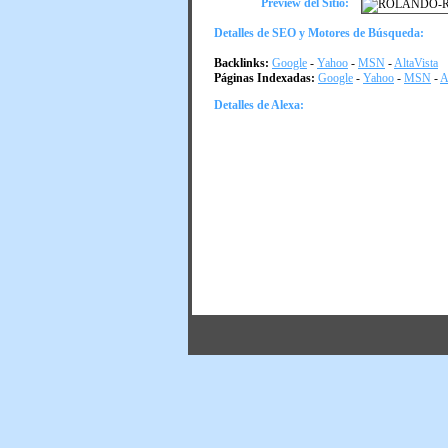
Preview del Sitio:
Detalles de SEO y Motores de Búsqueda:
Backlinks:
Google
-
Yahoo
-
MSN
-
AltaVista
Páginas Indexadas:
Google
-
Yahoo
-
MSN
-
A
Detalles de Alexa: