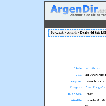
Navegación »
Argendir
»
Detalles del Sitio 
Título:
ROLANDO-R.
URL:
http://www.roland
Descripción:
Fotografia y video
Categoría:
Artes: Fotografia
ID del Sitio:
15819
Añadido:
December 04, 20