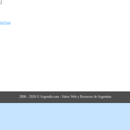
ltaVista
2006 - 2026 © Argendir.com - Sitios Web y Recursos de Argentina