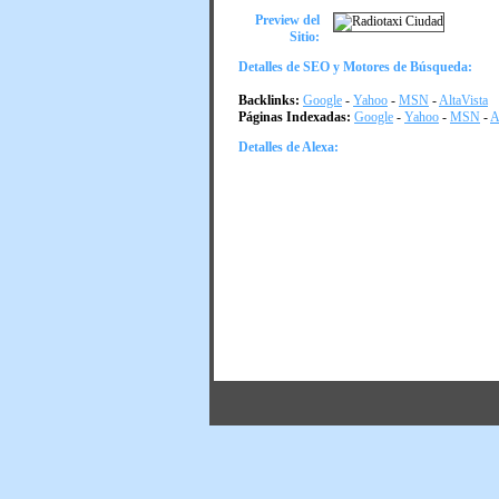
Preview del
Sitio:
Detalles de SEO y Motores de Búsqueda:
Backlinks:
Google
-
Yahoo
-
MSN
-
AltaVista
Páginas Indexadas:
Google
-
Yahoo
-
MSN
-
A
Detalles de Alexa: