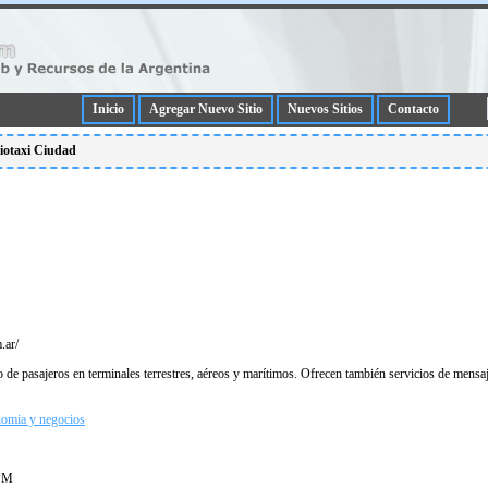
Inicio
Agregar Nuevo Sitio
Nuevos Sitios
Contacto
diotaxi Ciudad
.ar/
de pasajeros en terminales terrestres, aéreos y marí­timos. Ofrecen también servicios de mensaje
nomia y negocios
 PM