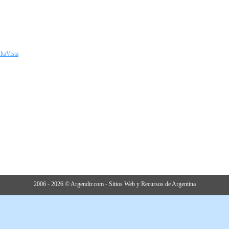
ltaVista
2006 - 2026 © Argendir.com - Sitios Web y Recursos de Argentina