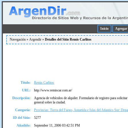
Inicio
Agregar 
Navegación »
Argendir
»
Detalles del Sitio Remis Carlitos
Título:
Remis Carlitos
URL:
http://www.remiscar.com.ar/
Descripción:
Agencia de vehí­culos de alquiler. Formulario de registro para solicitar 
general sobre la ciudad.
Categoría:
Provincias: Tierra del Fuego, Antartida e Islas del Atlantico Sur: Dep
ID del Sitio:
5277
Añadido:
September 11, 2006 03:42:51 PM