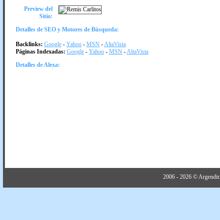
Preview del
Sitio:
Detalles de SEO y Motores de Búsqueda:
Backlinks:
Google
-
Yahoo
-
MSN
-
AltaVista
Páginas Indexadas:
Google
-
Yahoo
-
MSN
-
AltaVista
Detalles de Alexa:
2006 - 2026 © Argendir.