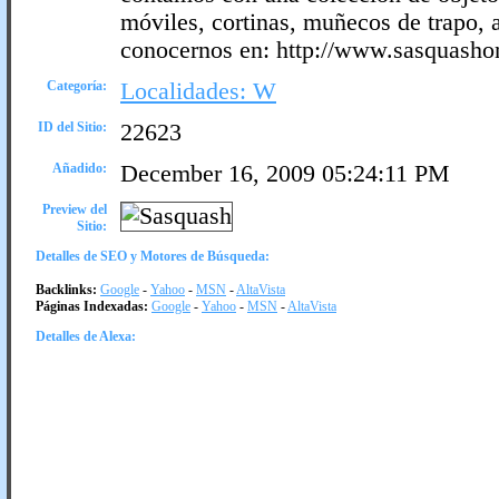
móviles, cortinas, muñecos de trapo, 
conocernos en: http://www.sasquasho
Categoría:
Localidades: W
ID del Sitio:
22623
Añadido:
December 16, 2009 05:24:11 PM
Preview del
Sitio:
Detalles de SEO y Motores de Búsqueda:
Backlinks:
Google
-
Yahoo
-
MSN
-
AltaVista
Páginas Indexadas:
Google
-
Yahoo
-
MSN
-
AltaVista
Detalles de Alexa: