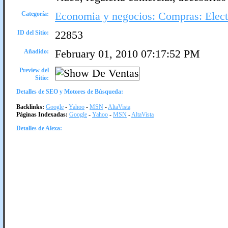
Categoría:
Economia y negocios: Compras: Elect
ID del Sitio:
22853
Añadido:
February 01, 2010 07:17:52 PM
Preview del
Sitio:
Detalles de SEO y Motores de Búsqueda:
Backlinks:
Google
-
Yahoo
-
MSN
-
AltaVista
Páginas Indexadas:
Google
-
Yahoo
-
MSN
-
AltaVista
Detalles de Alexa: