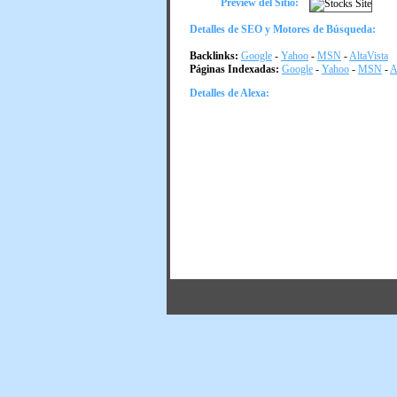
Preview del Sitio:
Detalles de SEO y Motores de Búsqueda:
Backlinks:
Google
-
Yahoo
-
MSN
-
AltaVista
Páginas Indexadas:
Google
-
Yahoo
-
MSN
-
A
Detalles de Alexa: