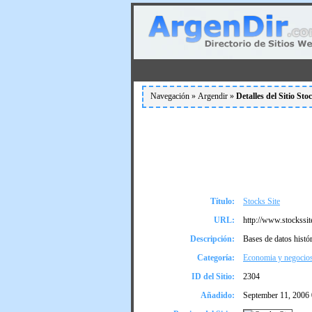
Navegación »
Argendir
»
Detalles del Sitio Sto
Título:
Stocks Site
URL:
http://www.stockssi
Descripción:
Bases de datos histó
Categoría:
Economia y negocios
ID del Sitio:
2304
Añadido:
September 11, 2006