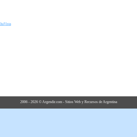
ltaVista
2006 - 2026 © Argendir.com - Sitios Web y Recursos de Argentina