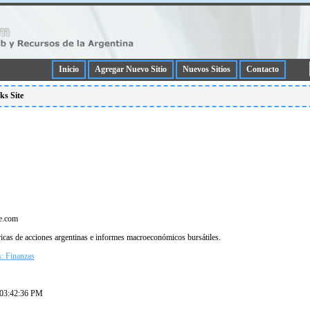
Inicio
Agregar Nuevo Sitio
Nuevos Sitios
Contacto
cks Site
te.com
ricas de acciones argentinas e informes macroeconómicos bursátiles.
: Finanzas
 03:42:36 PM