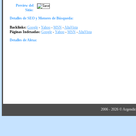
Preview del
Sitio:
Detalles de SEO y Motores de Búsqueda:
Backlinks:
Google
-
Yahoo
-
MSN
-
AltaVista
Páginas Indexadas:
Google
-
Yahoo
-
MSN
-
AltaVista
Detalles de Alexa:
2006 - 2026 © Argendir.