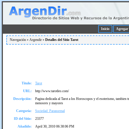
Inicio
Agregar 
Navegación »
Argendir
»
Detalles del Sitio Tarot
Título:
Tarot
URL:
http://www.tarotleo.com/
Descripción:
Pagina dedicada al Tarot a los Horoscopos y el esoterismo, tambien 
menosres y mayores
Categoría:
Sociedad: Paranormal
ID del Sitio:
23377
Añadido:
April 30, 2010 06:38:06 PM