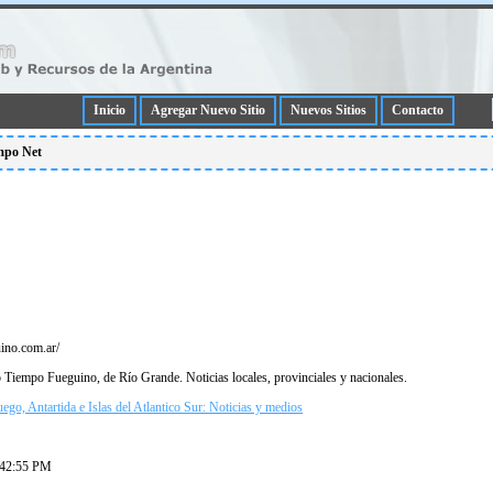
Inicio
Agregar Nuevo Sitio
Nuevos Sitios
Contacto
empo Net
ino.com.ar/
io Tiempo Fueguino, de Rí­o Grande. Noticias locales, provinciales y nacionales.
uego, Antartida e Islas del Atlantico Sur: Noticias y medios
:42:55 PM