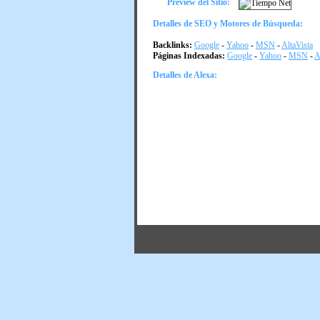
Preview del Sitio:
Detalles de SEO y Motores de Búsqueda:
Backlinks:
Google
-
Yahoo
-
MSN
-
AltaVista
Páginas Indexadas:
Google
-
Yahoo
-
MSN
-
A
Detalles de Alexa: