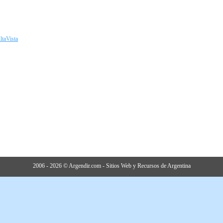
ltaVista
2006 - 2026 © Argendir.com - Sitios Web y Recursos de Argentina