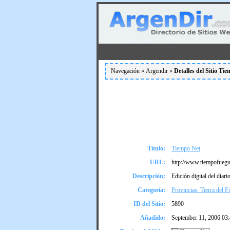
Navegación »
Argendir
»
Detalles del Sitio Ti
Título:
Tiempo Net
URL:
http://www.tiempofuegu
Descripción:
Edición digital del diar
Categoría:
Provincias: Tierra del F
ID del Sitio:
5890
Añadido:
September 11, 2006 03