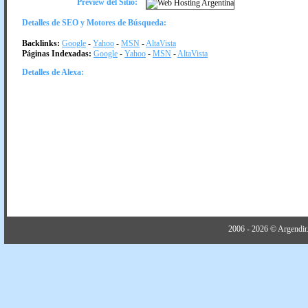
Preview del Sitio:
Detalles de SEO y Motores de Búsqueda:
Backlinks:
Google
-
Yahoo
-
MSN
-
AltaVista
Páginas Indexadas:
Google
-
Yahoo
-
MSN
-
AltaVista
Detalles de Alexa:
2006 - 2026 © Argendir.