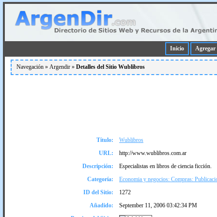
Inicio
Agregar 
Navegación »
Argendir
»
Detalles del Sitio Wublibros
Título:
Wublibros
URL:
http://www.wublibros.com.ar
Descripción:
Especialistas en libros de ciencia ficción.
Categoría:
Economia y negocios: Compras: Publicaci
ID del Sitio:
1272
Añadido:
September 11, 2006 03:42:34 PM