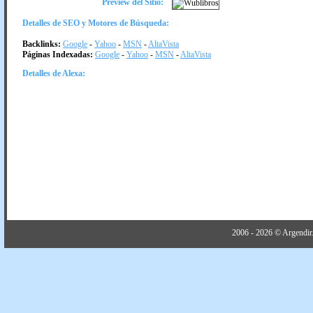
Preview del Sitio:
Detalles de SEO y Motores de Búsqueda:
Backlinks:
Google
-
Yahoo
-
MSN
-
AltaVista
Páginas Indexadas:
Google
-
Yahoo
-
MSN
-
AltaVista
Detalles de Alexa:
2006 - 2026 © Argendir.