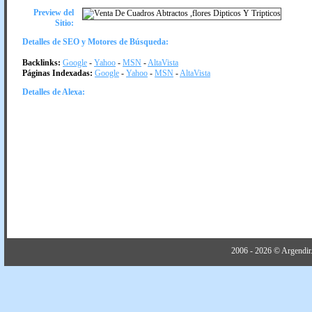
Preview del
Sitio:
Detalles de SEO y Motores de Búsqueda:
Backlinks:
Google
-
Yahoo
-
MSN
-
AltaVista
Páginas Indexadas:
Google
-
Yahoo
-
MSN
-
AltaVista
Detalles de Alexa:
2006 - 2026 © Argendir.