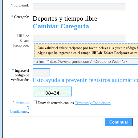
*
Su E-mail:
*
Categoría:
Deportes y tiempo libre
Cambiar Categoría
URL de
Enlace
Recíproco:
Para validar el enlace recíproco por favor incluya el siguiente códig
página que ha ingresado en el campo
URL de Enlace Recíproco
antes
*
Ingrese el
código de
Esto ayuda a prevenir registros automátic
verificación:
*
Términos
Estoy de acuerdo con los
Términos y Condiciones
y
Condiciones
: