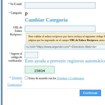
*
Su E-mail:
*
Categoría:
P
Cambiar Categoría
URL de
Enlace
Recíproco:
Para validar el enlace recíproco por favor incluya el siguiente códig
página que ha ingresado en el campo
URL de Enlace Recíproco
antes
*
Ingrese el
código de
Esto ayuda a prevenir registros automátic
verificación:
*
Términos
Estoy de acuerdo con los
Términos y Condiciones
y
Condiciones
: