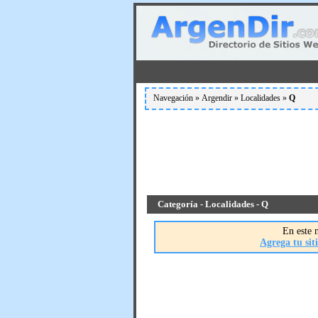
Navegación »
Argendir
»
Localidades
»
Q
Categoría - Localidades - Q
En este 
Agrega tu siti