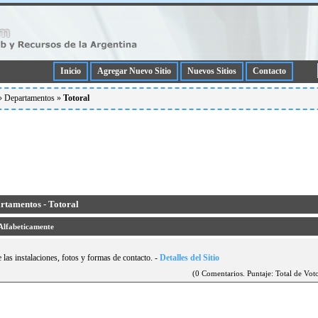
Inicio
Agregar Nuevo Sitio
Nuevos Sitios
Contacto
»
Departamentos
»
Totoral
artamentos - Totoral
Alfabeticamente
 las instalaciones, fotos y formas de contacto.
-
Detalles del Sitio
(0 Comentarios. Puntaje: Total de Voto