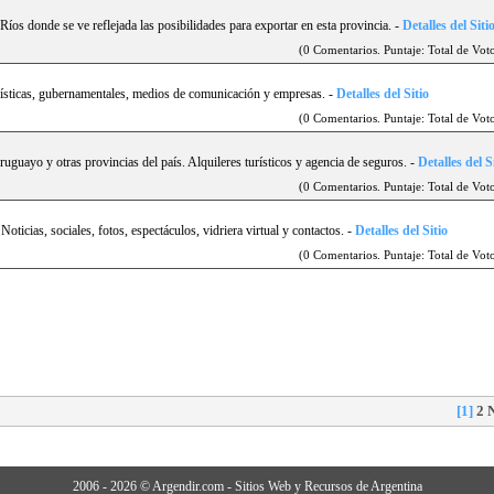
Rí­os donde se ve reflejada las posibilidades para exportar en esta provincia.
-
Detalles del Siti
(0 Comentarios. Puntaje: Total de Voto
rí­sticas, gubernamentales, medios de comunicación y empresas.
-
Detalles del Sitio
(0 Comentarios. Puntaje: Total de Voto
ruguayo y otras provincias del paí­s. Alquileres turí­sticos y agencia de seguros.
-
Detalles del S
(0 Comentarios. Puntaje: Total de Voto
oticias, sociales, fotos, espectáculos, vidriera virtual y contactos.
-
Detalles del Sitio
(0 Comentarios. Puntaje: Total de Voto
[1]
2
2006 - 2026 © Argendir.com - Sitios Web y Recursos de Argentina