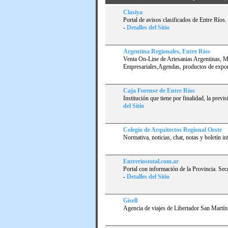
Clasiya
Portal de avisos clasificados de Entre Ríos
-
Detalles del Sitio
Argentina Regionales, Entre Ríos
Venta On-Line de Artesanias Argentinas, Mat
Empresariales,Agendas, productos de expor
Caja Forense de Entre Rí­os
Institución que tiene por finalidad, la prev
del Sitio
Colegio de Arquitectos Regional Oeste
Normativa, noticias, chat, notas y boletí­n i
Entreriostotal.com.ar
Portal con información de la Provincia. Sec
-
Detalles del Sitio
Gisell
Agencia de viajes de Libertador San Martí­n