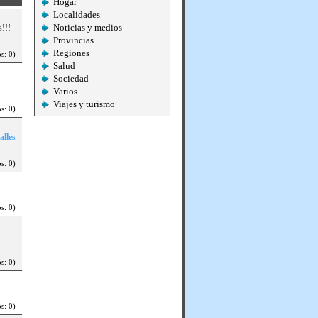
Hogar
Localidades
Noticias y medios
s!!!
Provincias
Regiones
s: 0)
Salud
Sociedad
Varios
Viajes y turismo
s: 0)
alles
s: 0)
s: 0)
s: 0)
s: 0)