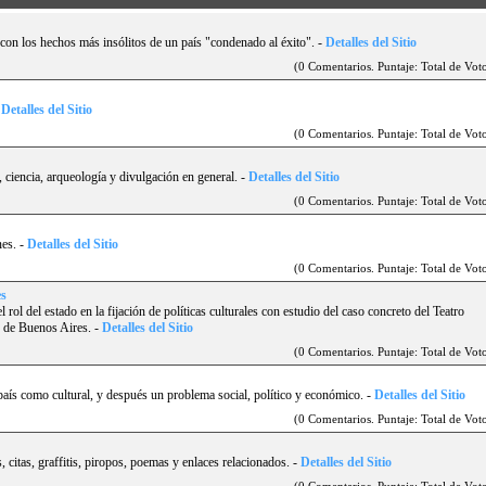
con los hechos más insólitos de un paí­s "condenado al éxito".
-
Detalles del Sitio
(0 Comentarios. Puntaje: Total de Voto
-
Detalles del Sitio
(0 Comentarios. Puntaje: Total de Voto
, ciencia, arqueologí­a y divulgación en general.
-
Detalles del Sitio
(0 Comentarios. Puntaje: Total de Voto
nes.
-
Detalles del Sitio
(0 Comentarios. Puntaje: Total de Voto
es
l rol del estado en la fijación de polí­ticas culturales con estudio del caso concreto del Teatro
d de Buenos Aires.
-
Detalles del Sitio
(0 Comentarios. Puntaje: Total de Voto
paí­s como cultural, y después un problema social, polí­tico y económico.
-
Detalles del Sitio
(0 Comentarios. Puntaje: Total de Voto
, citas, graffitis, piropos, poemas y enlaces relacionados.
-
Detalles del Sitio