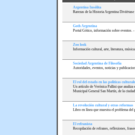
Argentina Insólita
Rarezas de la Historia Argentina Diviértase 
Goth Argentina
Portal Gótico, información sobre eventos.
Zoo look
Información cultural, arte, literatura, música
Sociedad Argentina de Filosofí­a
Autoridades, eventos, noticias y publicacio
El rol del estado en las polí­ticas cultural
Un artí­culo de Verónica Pallini que analiza e
Municipal General San Martí­n, de la ciuda
La revolución cultural y otras reformas
Libro en lí­nea que muestra el problema del 
El refranista
Recopilación de refranes, reflexiones, frases