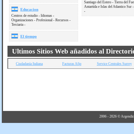
Santiago del Estero
-
Tierra del Fu
Antartida e Islas del Atlantico Sur
Educacion
-
Centros de estudio
-
Idiomas
-
Organizaciones
-
Profesional
-
Recursos
-
Terciaria
-
El tiempo
Ultimos Sitios Web añadidos al Directori
Ciudadanía Italiana
Facturas Afip
Service Centrales Surrey
2006 - 2026 © Argendir.