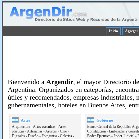
Inicio
Agregar 
Bienvenido a
Argendir
, el mayor Directorio d
Argentina. Organizados en categorías, encontra
útiles y recomendados, empresas industriales, n
gubernamentales, hoteles en Buenos Aires, ent
Artes
Gobierno
Arquitectura
-
Artes escenicas
-
Artes
Banco Central de la Republica Arge
plasticas
-
Artesanias
-
Artistas
-
Cine
-
Constitucion
-
Embajadas y consul
Digitales
-
Diseño
-
Fotografia
-
Galerias
-
Poder Ejecutivo
-
Poder Judicial
-