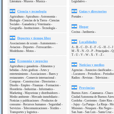
Literatura
-
Museos
-
Musica
-
Legislativo
-
Ciencia y tecnologia
Guias y directorios
Agricultura
-
Apicultura
-
Astronomia
-
Portales
-
Biologí­a
-
Ciencias de la Tierra
-
Ciencias
Sociales
-
Ganaderia y Veterinaria
-
Hogar
Geografí­a
-
Instituciones
-
Tecnologí­a
-
Cocina
-
Jardineria
-
Deportes y tiempo libre
Localidades
Asociaciones de scouts
-
Automotores
-
Aviacion
-
Deportes
-
Ferrocarriles
-
A
-
B
-
C
-
D
-
E
-
F
-
G
-
H
-
I
-
J
Modelismo
-
Motos
-
M
-
Ñ
-
N
-
O
-
P
-
Principales
-
Q
T
-
U
-
V
-
W
-
X
-
Y
-
Z
-
Economia y negocios
Noticias y medios
Agricultura y ganaderia
-
Alimentos y
bebidas
-
Artes graficas
-
Artes y
Agencias
-
Anuncios clasificados
-
entretenimiento
-
Asociaciones
-
Bares y
-
Locutores
-
Periodicos
-
Periodi
restaurantes
-
Comercio internacional
-
Radios
-
Revistas
-
Television
-
Compras
-
Construccion
-
Directorios
-
Diseño
-
Empleo
-
Finanzas
-
Formacion
-
Provincias
Hosteleria
-
Industrias
-
Informatica
-
Marketing
-
Mayoristas y distribuidores
-
Buenos Aires
-
Catamarca
-
Chaco
Medio ambiente
-
Mercado inmobiliario
-
Ciudad Autonoma de Buenos Aires
Noticias y publicaciones
-
Productos de
Cordoba
-
Corrientes
-
Entre Rios
consumo
-
Recursos humanos
-
Seguridad
-
-
Jujuy
-
La Pampa
-
La Rioja
-
Me
Servicios
-
Telecomunicaciones
-
Textiles
-
Misiones
-
Neuquen
-
Rio Negro
-
Transportes y logistica
-
San Juan
-
San Luis
-
Santa Cruz
-